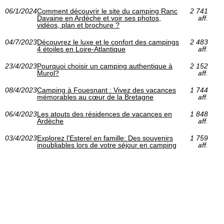
06/1/2024
Comment découvrir le site du camping Ranc
2 741
Davaine en Ardèche et voir ses photos,
aff.
vidéos, plan et brochure ?
04/7/2023
Découvrez le luxe et le confort des campings
2 483
4 étoiles en Loire-Atlantique
aff.
23/4/2023
Pourquoi choisir un camping authentique à
2 152
Murol?
aff.
08/4/2023
Camping à Fouesnant : Vivez des vacances
1 744
mémorables au cœur de la Bretagne
aff.
06/4/2023
Les atouts des résidences de vacances en
1 848
Ardèche
aff.
03/4/2023
Explorez l'Esterel en famille: Des souvenirs
1 759
inoubliables lors de votre séjour en camping
aff.