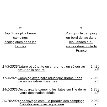
Top 3 des plus beaux
Pourquoi le camping
campings
en bord de lac dans
écologiques dans les
les Landes a du
Landes
succès dans toute la
France
17/3/2025
Nature et détente en charente : un séjour au
1 424
cœur de la nature
aff.
17/3/2025
Camping avec parc aquatique drôme : des
1 286
vacances rafraîchissantes
aff.
14/1/2025
Découvrez le camping les ilates sur l'Île de ré
1 253
: votre destination idéale
aff.
29/10/2024
abc-voyage.com : le paradis des campings
2 930
4 étoiles avec parc aquatique
aff.