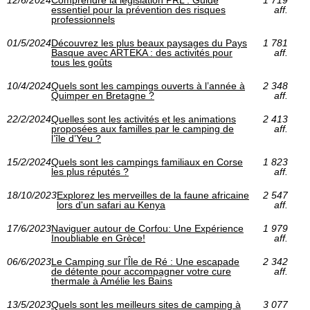
12/6/2024
Comprendre la législation PRL : Guide
1 719
essentiel pour la prévention des risques
aff.
professionnels
01/5/2024
Découvrez les plus beaux paysages du Pays
1 781
Basque avec ARTEKA : des activités pour
aff.
tous les goûts
10/4/2024
Quels sont les campings ouverts à l’année à
2 348
Quimper en Bretagne ?
aff.
22/2/2024
Quelles sont les activités et les animations
2 413
proposées aux familles par le camping de
aff.
l’île d’Yeu ?
15/2/2024
Quels sont les campings familiaux en Corse
1 823
les plus réputés ?
aff.
18/10/2023
Explorez les merveilles de la faune africaine
2 547
lors d'un safari au Kenya
aff.
17/6/2023
Naviguer autour de Corfou: Une Expérience
1 979
Inoubliable en Grèce!
aff.
06/6/2023
Le Camping sur l'Île de Ré : Une escapade
2 342
de détente pour accompagner votre cure
aff.
thermale à Amélie les Bains
13/5/2023
Quels sont les meilleurs sites de camping à
3 077