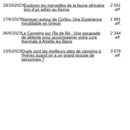
18/10/2023
Explorez les merveilles de la faune africaine
2 551
lors d'un safari au Kenya
aff.
17/6/2023
Naviguer autour de Corfou: Une Expérience
1 981
Inoubliable en Grèce!
aff.
06/6/2023
Le Camping sur l'Île de Ré : Une escapade
2 344
de détente pour accompagner votre cure
aff.
thermale à Amélie les Bains
13/5/2023
Quels sont les meilleurs sites de camping à
3 079
Hyères quand on a un grand groupe de
aff.
personnes ?