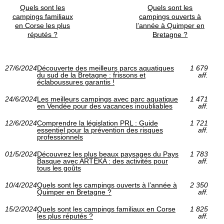
Quels sont les
Quels sont les
campings familiaux
campings ouverts à
en Corse les plus
l’année à Quimper en
réputés ?
Bretagne ?
27/6/2024
Découverte des meilleurs parcs aquatiques
1 679
du sud de la Bretagne : frissons et
aff.
éclaboussures garantis !
24/6/2024
Les meilleurs campings avec parc aquatique
1 471
en Vendée pour des vacances inoubliables
aff.
12/6/2024
Comprendre la législation PRL : Guide
1 721
essentiel pour la prévention des risques
aff.
professionnels
01/5/2024
Découvrez les plus beaux paysages du Pays
1 783
Basque avec ARTEKA : des activités pour
aff.
tous les goûts
10/4/2024
Quels sont les campings ouverts à l’année à
2 350
Quimper en Bretagne ?
aff.
15/2/2024
Quels sont les campings familiaux en Corse
1 825
les plus réputés ?
aff.