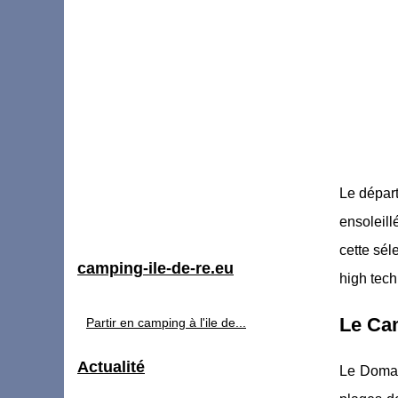
Le départ
ensoleill
cette sél
camping-ile-de-re.eu
high tech
Le Ca
Partir en camping à l'ile de...
Actualité
Le Domai