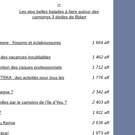
Les plus belles balades à faire autour des
campings 3 étoiles de Bidart
agne : frissons et éclaboussures
1 664 aff.
 des vacances inoubliables
1 462 aff.
ention des risques professionnels
1 712 aff.
KA : des activités pour tous les
1 776 aff.
tagne ?
2 342 aff.
lles par le camping de l’île d’Yeu ?
2 403 aff.
?
1 811 aff.
 au Kenya
2 535 aff.
rèce!
1 973 aff.