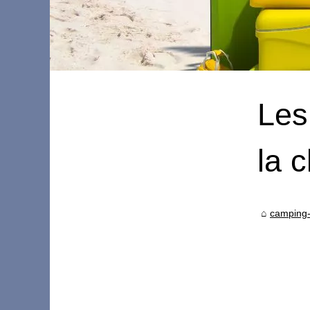
Les
la c
camping-