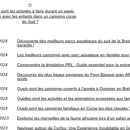
sont les activités à faire durant un week-
é avec les enfants dans un camping corse
du Sud ?
2024
Découverte des meilleurs parcs aquatiques du sud de la Bret
garantis !
2024
Les meilleurs campings avec parc aquatique en Vendée pour
2024
Comprendre la législation PRL : Guide essentiel pour la prév
2024
Découvrez les plus beaux paysages du Pays Basque avec ARTE
goûts
2024
Quels sont les campings ouverts à l’année à Quimper en Bre
2024
Quelles sont les activités et les animations proposées aux fami
2024
Quels sont les campings familiaux en Corse les plus réputés 
/2023
Explorez les merveilles de la faune africaine lors d'un safari
2023
Naviguer autour de Corfou: Une Expérience Inoubliable en G