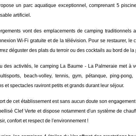
propose un parc aquatique exceptionnel, comprenant 5 piscin
able artificiel.
rgements vont des emplacements de camping traditionnels au
nexion Wi-Fi gratuite et de la télévision. Pour se restaurer, le
rez déguster des plats du terroir ou des cocktails au bord de la 
 des activités, le camping La Baume - La Palmeraie met à votr
multisports, beach-volley, tennis, gym, pétanque, ping-pong,
s et spectacles raviront petits et grands durant leur séjour.
fort de cet établissement est sans aucun doute son engagement
labellisé Clef Verte et dispose notamment d'un système de chauff
isir, confort et respect de l'environnement !