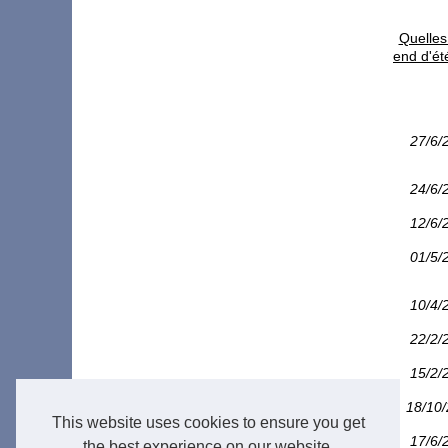
Quelles 
end d'ét
27/6/
24/6/
12/6/
01/5/
10/4/
22/2/
15/2/
18/10
This website uses cookies to ensure you get
17/6/
the best experience on our website.