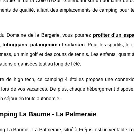
e sable fin de la Côte d'Azur. S'étendant sur un domaine de 
ents de qualité, allant des emplacements de camping pour te
du Domaine de la Bergerie, vous pourrez
profiter d'un es
, toboggans, pataugeoire et solarium
. Pour les sportifs, le
tness, un minigolf et des courts de tennis. Les enfants, quant 
tions organisées tout au long de l'été.
re de high tech, ce camping 4 étoiles propose une connexion
 lors de vos vacances. De plus, chaque hébergement dispose d
un séjour en toute autonomie.
mping La Baume - La Palmeraie
g La Baume - La Palmeraie, situé à Fréjus, est un véritable co