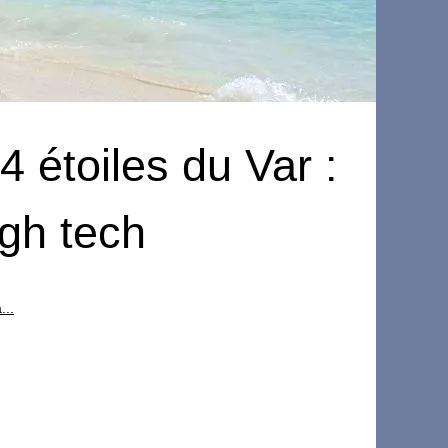
 étoiles du Var :
igh tech
...