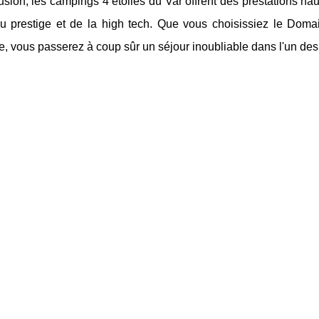
sion, les campings 4 étoiles du Var offrent des prestations h
du prestige et de la high tech. Que vous choisissiez le Do
, vous passerez à coup sûr un séjour inoubliable dans l'un des