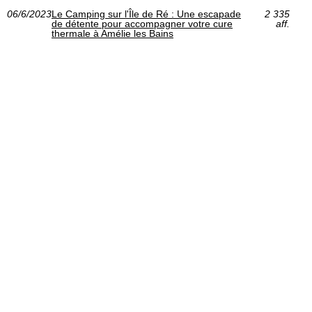
06/6/2023
Le Camping sur l'Île de Ré : Une escapade
2 335
de détente pour accompagner votre cure
aff.
thermale à Amélie les Bains