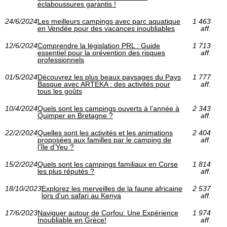
éclaboussures garantis !
24/6/2024
Les meilleurs campings avec parc aquatique
1 463
en Vendée pour des vacances inoubliables
aff.
12/6/2024
Comprendre la législation PRL : Guide
1 713
essentiel pour la prévention des risques
aff.
professionnels
01/5/2024
Découvrez les plus beaux paysages du Pays
1 777
Basque avec ARTEKA : des activités pour
aff.
tous les goûts
10/4/2024
Quels sont les campings ouverts à l’année à
2 343
Quimper en Bretagne ?
aff.
22/2/2024
Quelles sont les activités et les animations
2 404
proposées aux familles par le camping de
aff.
l’île d’Yeu ?
15/2/2024
Quels sont les campings familiaux en Corse
1 814
les plus réputés ?
aff.
18/10/2023
Explorez les merveilles de la faune africaine
2 537
lors d'un safari au Kenya
aff.
17/6/2023
Naviguer autour de Corfou: Une Expérience
1 974
Inoubliable en Grèce!
aff.